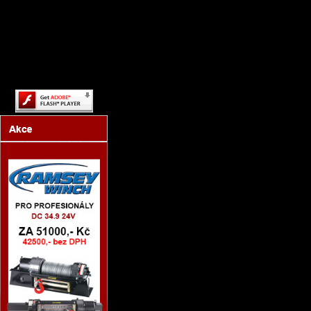
Content on this page
requires a newer version of
Adobe Flash Player.