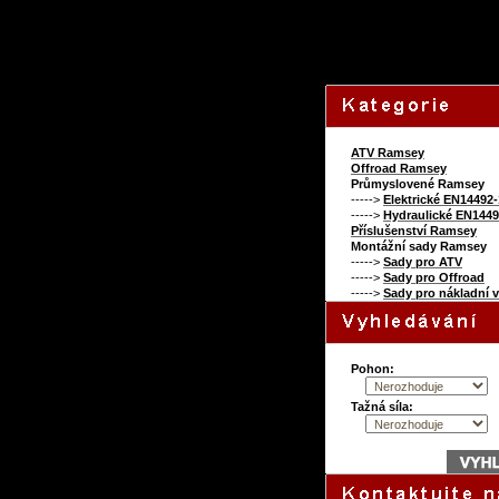
107751137
ATV Ramsey
Offroad Ramsey
Průmyslovené Ramsey
----->
Elektrické EN14492-
----->
Hydraulické EN1449
Příslušenství Ramsey
Montážní sady Ramsey
----->
Sady pro ATV
----->
Sady pro Offroad
----->
Sady pro nákladní 
Pohon:
Tažná síla: