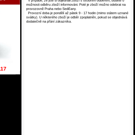
V případě, že jste si objednali zboží s osobním odběrem, budete o
možnosti odběru zboží informováni. Poté je zboží možno odebrat na
provozovně Praha nebo Sedlčany.
Provozní doba je pondělí až pátek 9 - 17 hodin (mimo státem uznané
svátky). U některého zboží je odběr zpoplatněn, pokud se objednává
dodatečně na přání zákazníka.
117