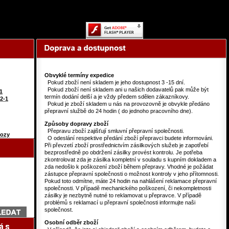
Content on this page requires a newer version of Adobe Flash Player.
Obvyklé termíny expedice
Pokud zboží není skladem je jeho dostupnost 3 -15 dní.
Pokud zboží není skladem ani u našich dodavatelů pak může být
1
termín dodání delší a je vždy předem sdělen zákazníkovy.
2-1
Pokud je zboží skladem u nás na provozovně je obvykle předáno
přepravní službě do 24 hodin ( do jednoho pracovního dne).
Způsoby dopravy zboží
Přepravu zboží zajišťují smluvní přepravní společnosti.
vozy
O odeslání respektive předání zboží přepravci budete informováni.
Při převzetí zboží prostřednictvím zásilkových služeb je zapotřebí
bezprostředně po obdržení zásilky provést kontrolu. Je potřeba
zkontrolovat zda je zásilka kompletní v souladu s kupním dokladem a
zda nedošlo k poškození zboží během přepravy. Vhodné je požádat
zástupce přepravní společnosti o možnost kontroly v jeho přítomnosti.
Pokud toto odmítne, máte 24 hodin na nahlášení reklamace přepravní
společnosti. V případě mechanického poškození, či nekompletnosti
zásilky je nezbytně nutné to reklamovat u přepravce. V případě
problémů s reklamací u přepravní společnosti informujte naši
společnost.
Osobní odběr zboží